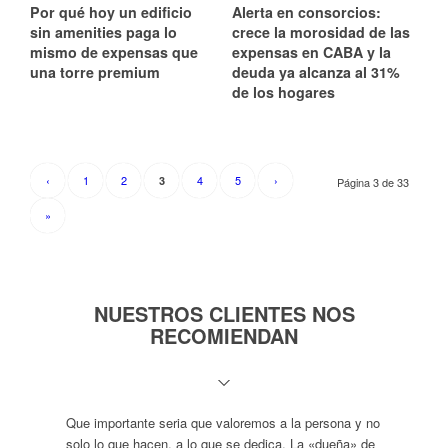
Por qué hoy un edificio
Alerta en consorcios:
sin amenities paga lo
crece la morosidad de las
mismo de expensas que
expensas en CABA y la
una torre premium
deuda ya alcanza al 31%
de los hogares
‹
1
2
4
5
›
3
Página 3 de 33
»
NUESTROS CLIENTES NOS
RECOMIENDAN
Que importante seria que valoremos a la persona y no
solo lo que hacen, a lo que se dedica. La «dueña» de