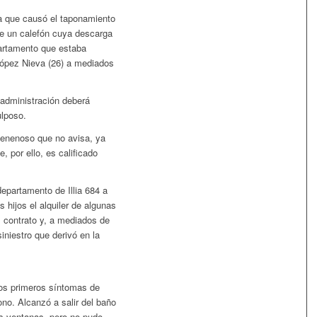
a que causó el taponamiento
e un calefón cuya descarga
artamento que estaba
 López Nieva (26) a mediados
 administración deberá
ulposo.
venenoso que no avisa, ya
e, por ello, es calificado
departamento de Illia 684 a
 hijos el alquiler de algunas
l contrato y, a mediados de
siniestro que derivó en la
los primeros síntomas de
o. Alcanzó a salir del baño
las ventanas, pero no pudo