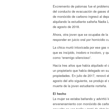
Excremento de palomas fue el problem
del conducto de evacuación de gases d
de monóxido de carbono ingresó al dep
alquilando la estudiante salteña Nadia
de agosto de 2018.
Ahora, otra joven que se ocupaba de la
responder en juicio oral por homicidio c
La chica murió intoxicada por ese gas 
que es insípido, inodoro e incoloro, y qu
como “enemigo silencioso”.
Hacía tres años que había alquilado el 
un propietario que había delegado en sus
propiedades. En julio de 2017, renovó e
agosto del año siguiente, se produjo el 
muerte de la joven estudiante norteña.
El hecho
La mujer se estaba bañando y advirtió 
envenenamiento con monóxido de carbon
envuelta en una toalla y trató de abrir 