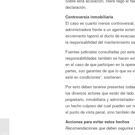
Sobre esta acusación, Riera negó el he
declaración.
Controversia inmobiliaria
El caso es cuanto menos controversial, 
administradora frente a un agente exter
excremento taponó el ducto de evacuac
la responsabilidad del mantenimiento se
Fuentes judiciales consultadas por est
responsabilidades también se hacen ext
en el caso de que participen en la oper
partes, son garantes de que lo que se e
esté en condiciones”, sostienen.
Por esto deben tenerse presentes todas
los diversos actores que están del lado
propietario, inmobiliaria y administrador
un hecho culposo del cual pueden ser 
el punto de vista penal, sino también des
Acciones para evitar estos hechos
Recomendaciones que deben seguirse t
«Convivir» con la
administración de