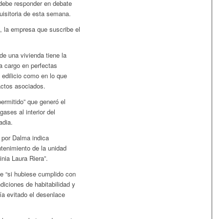
 debe responder en debate
quisitoria de esta semana.
, la empresa que suscribe el
de una vivienda tiene la
 a cargo en perfectas
 edilicio como en lo que
actos asociados.
permitido” que generó el
ases al interior del
adia.
 por Dalma indica
tenimiento de la unidad
nia Laura Riera”.
ue “si hubiese cumplido con
diciones de habitabilidad y
ía evitado el desenlace