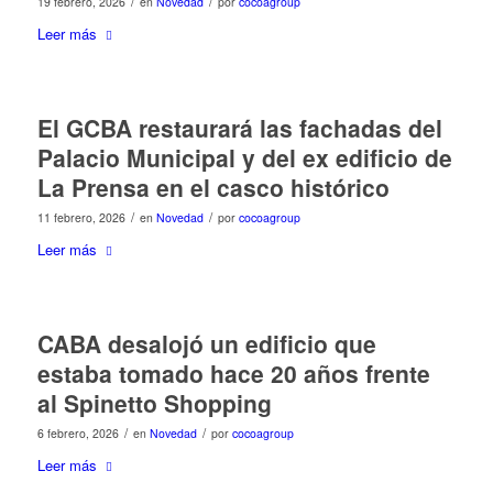
/
/
19 febrero, 2026
en
Novedad
por
cocoagroup
Leer más
El GCBA restaurará las fachadas del
Palacio Municipal y del ex edificio de
La Prensa en el casco histórico
/
/
11 febrero, 2026
en
Novedad
por
cocoagroup
Leer más
CABA desalojó un edificio que
estaba tomado hace 20 años frente
al Spinetto Shopping
/
/
6 febrero, 2026
en
Novedad
por
cocoagroup
Leer más