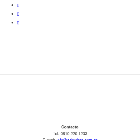
Contacto
Tel. 0810-220-1233
E-mail:
info@admelian.com.ar