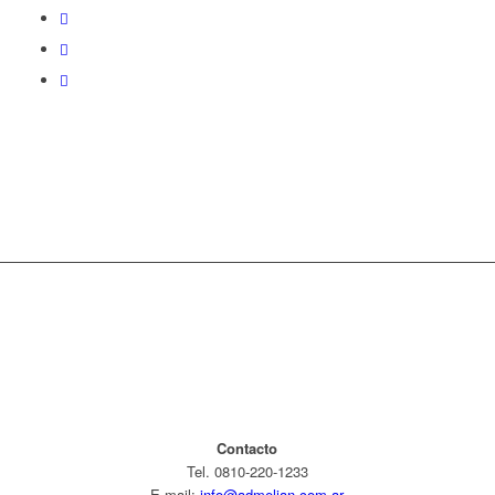
Contacto
Tel. 0810-220-1233
E-mail:
info@admelian.com.ar