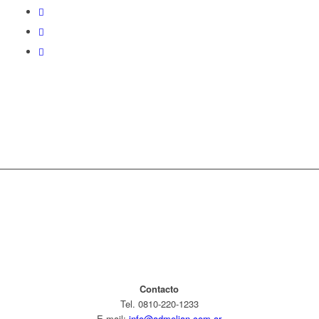
Contacto
Tel. 0810-220-1233
E-mail:
info@admelian.com.ar