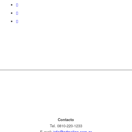
Contacto
Tel. 0810-220-1233
E-mail:
info@admelian.com.ar