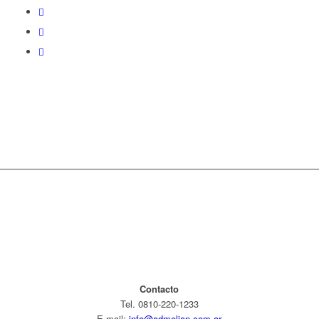
Contacto
Tel. 0810-220-1233
E-mail:
info@admelian.com.ar